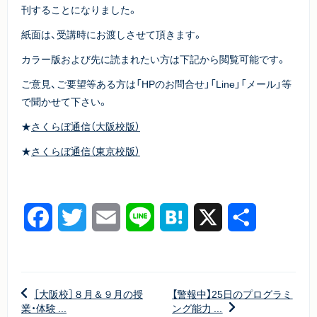
刊することになりました。
紙面は、受講時にお渡しさせて頂きます。
カラー版および先に読まれたい方は下記から閲覧可能です。
ご意見、ご要望等ある方は「HPのお問合せ」「Line」「メール」等
で聞かせて下さい。
★
さくらぼ通信（大阪校版）
★
さくらぼ通信（東京校版）
Facebook
Twitter
Email
Line
Hatena
X
共
有
［大阪校］８月＆９月の授
【警報中】25日のプログラミ
業・体験 ...
ング能力 ...