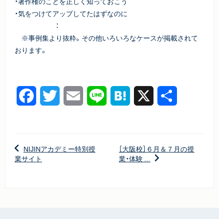
・著作権のことを正しく知っておこう
・気をつけてアップしてたはずなのに
：
※事例集より抜粋。その他いろいろなケースが掲載されて
おります。
Facebook
Twitter
Email
Line
Hatena
X
共
有
NIJINアカデミー特別授
［大阪校］６月＆７月の授
業サイト
業・体験 ...