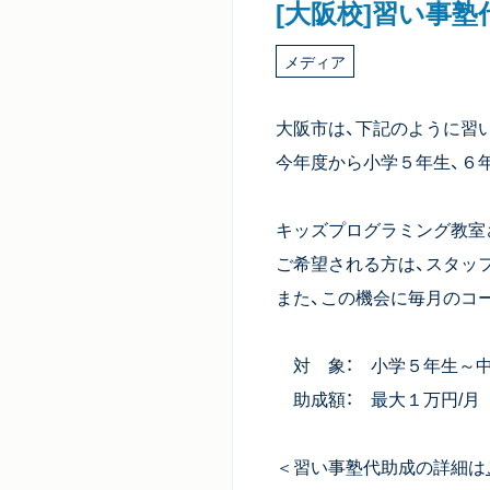
[大阪校]習い事
メディア
大阪市は、下記のように習
今年度から小学５年生、６
キッズプログラミング教室
ご希望される方は、スタッ
また、この機会に毎月のコ
対 象： 小学５年生～
助成額： 最大１万円/月
＜習い事塾代助成の詳細は