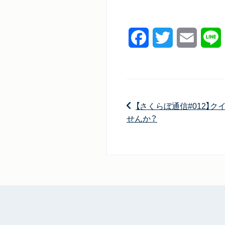
Facebook
Twitter
Email
L
【さくらぼ通信#012】
せんか？