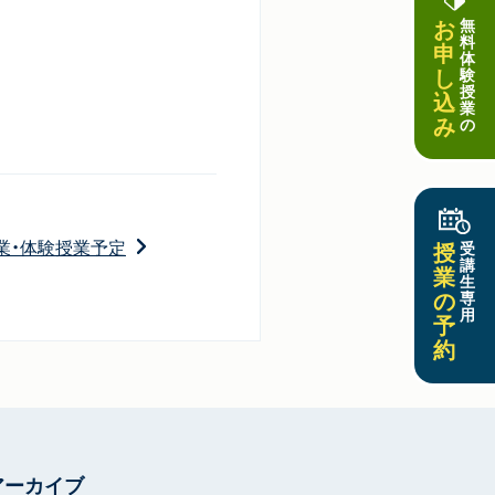
お
無
料
申
体
し
験
授
込
業
み
の
業・体験授業予定
授
受
講
業
生
の
専
用
予
約
アーカイブ