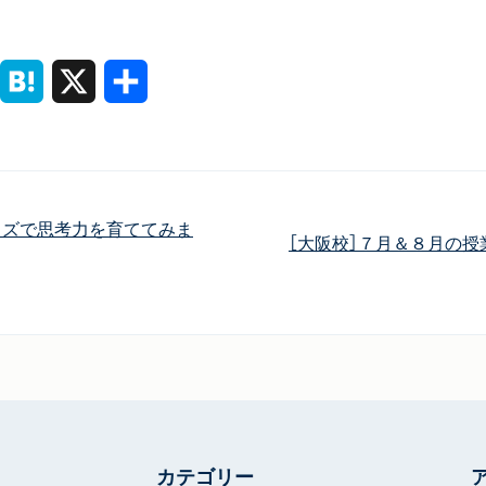
ine
Hatena
X
共
有
クイズで思考力を育ててみま
［大阪校］７月＆８月の授
カテゴリー