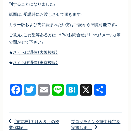
刊することになりました。
紙面は、受講時にお渡しさせて頂きます。
カラー版および先に読まれたい方は下記から閲覧可能です。
ご意見、ご要望等ある方は「HPのお問合せ」「Line」「メール」等
で聞かせて下さい。
★
さくらぼ通信（大阪校版）
★
さくらぼ通信（東京校版）
Facebook
Twitter
Email
Line
Hatena
X
共
有
［東京校］７月＆８月の授
プログラミング能力検定を
業・体験 ...
実施しま ...