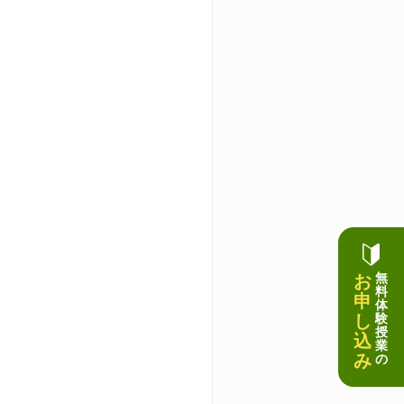
お
無
料
申
体
し
験
授
込
業
み
の