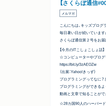
【さくらぼ通信#0
メルマガ
こんにちは、キッズプログ
毎日暑い日が続いています
さくらぼ通信第２号をお届
【今月のITこしょこしょ話】
☆コンピューターやプロ
https://bit.ly/3zAEOZw
（出展：Yahoo!きっず）
プログラミングってなに？
プログラミングができるよ
動画と文章で知ることがで
☆28カ国90人のハーバー