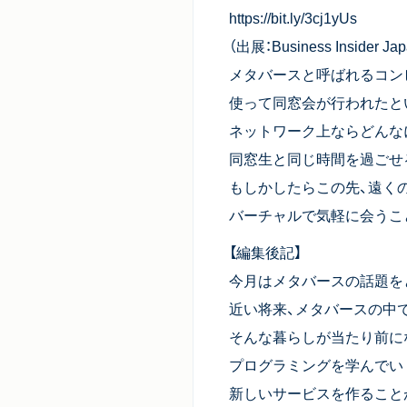
https://bit.ly/3cj1yUs
（出展：Business Insider Ja
メタバースと呼ばれるコン
使って同窓会が行われたと
ネットワーク上ならどんな
同窓生と同じ時間を過ごせ
もしかしたらこの先、遠く
バーチャルで気軽に会うこ
【編集後記】
今月はメタバースの話題を
近い将来、メタバースの中
そんな暮らしが当たり前に
プログラミングを学んでい
新しいサービスを作ること