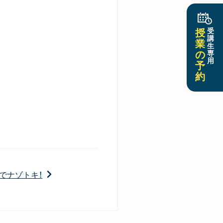
授
受
講
業
生
の
専
用
予
約
族でナゾトキ！