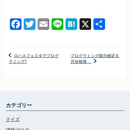
Facebook
Twitter
Email
Line
Hatena
X
共
有
ロハスフェスタでプログ
プログラミング能力検定６
ラミング！
月合格発 ...
カテゴリー
クイズ
講師ブログ