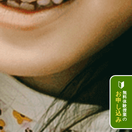
お
無
料
申
体
し
験
授
込
業
み
の