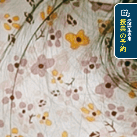
授
受
講
業
生
の
専
用
予
約