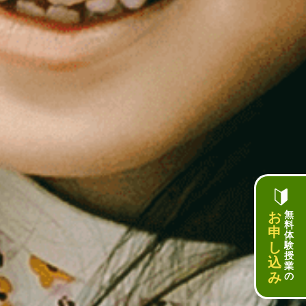
お
無
料
申
体
し
験
授
込
業
み
の