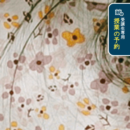
授
受
講
業
生
の
専
用
予
約