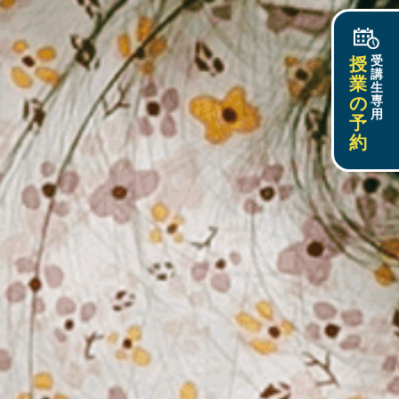
授
受
講
業
生
の
専
用
予
約