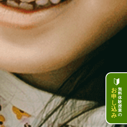
お
無
料
申
体
し
験
授
込
業
み
の