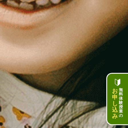
お
無
料
申
体
し
験
授
込
業
み
の