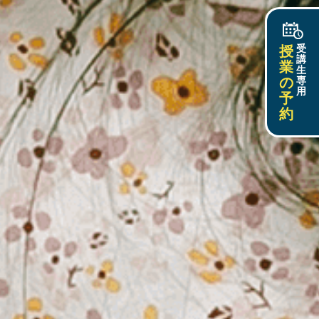
授
受
講
業
生
の
専
用
予
約