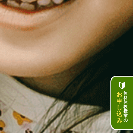
お
無
料
申
体
し
験
授
込
業
み
の