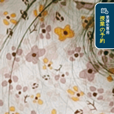
授
受
講
業
生
の
専
用
予
約